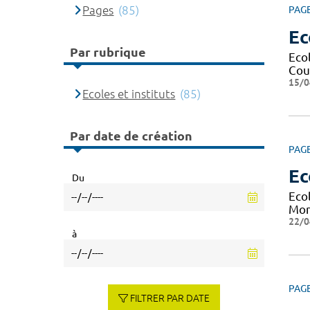
Pages
(85)
PAG
Ec
Par rubrique
Eco
Cour
15/0
Ecoles et instituts
(85)
Par date de création
PAG
Ec
Du
Eco
Mont
22/0
à
PAG
FILTRER PAR DATE