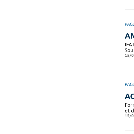
PAG
A
IFA
Sou
15/0
PAG
A
For
et 
15/0