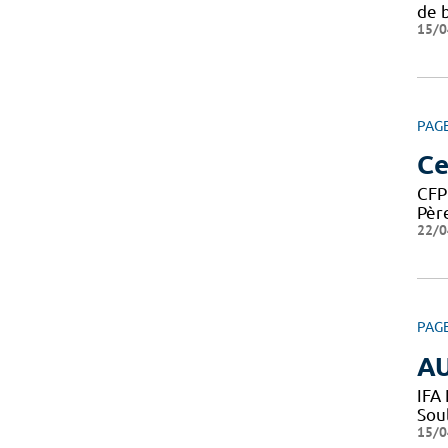
de b
15/0
PAG
Ce
CFP
Père
22/0
PAG
AU
IFA
Sou
15/0