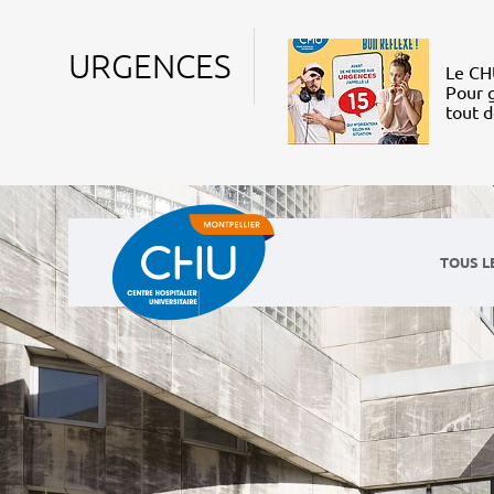
URGENCES
Le CHU
Pour g
tout 
TOUS L