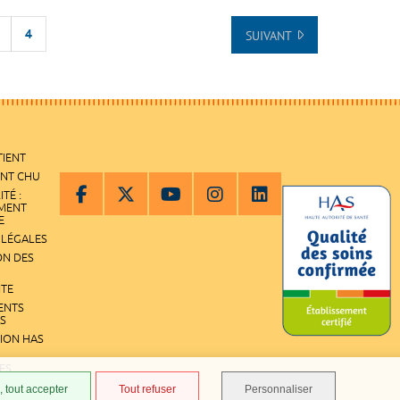
4
SUIVANT
UT DE LA LISTE
TIENT
ENT CHU
ITÉ :
EMENT
E
 LÉGALES
ON DES
ITE
ENTS
S
TION HAS
ES
 tout accepter
Tout refuser
Personnaliser