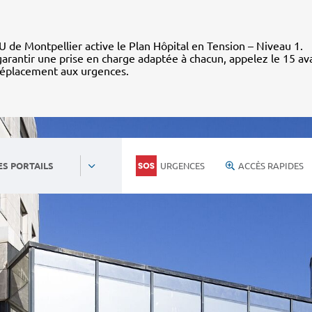
 de Montpellier active le Plan Hôpital en Tension – Niveau 1.
arantir une prise en charge adaptée à chacun, appelez le 15 av
déplacement aux urgences.
URGENCES
ACCÈS RAPIDES
ES PORTAILS