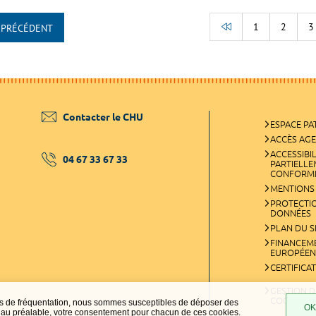
1
2
3
PRÉCÉDENT
RETOUR AU DÉB
Contacter le CHU
ESPACE PA
ACCÈS AG
ACCESSIBIL
04 67 33 67 33
PARTIELL
CONFORM
MENTIONS
PROTECTI
DONNÉES
PLAN DU S
FINANCEM
EUROPÉEN
CERTIFICA
GESTION D
COOKIES
ques de fréquentation, nous sommes susceptibles de déposer des
OK,
t, au préalable, votre consentement pour chacun de ces cookies.