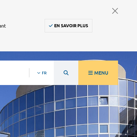
ant
EN SAVOIR PLUS
MENU
FR