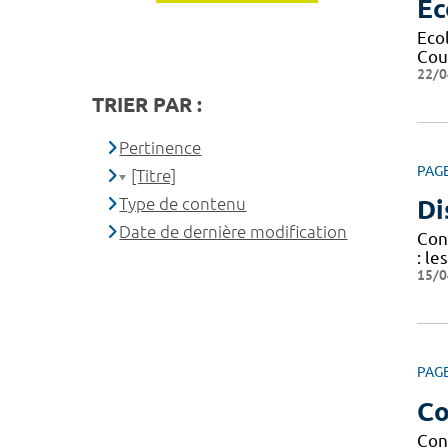
Ec
Eco
Cour
22/0
TRIER PAR :
Pertinence
PAG
[Titre]
Type de contenu
Di
Date de dernière modification
Cond
: le
15/0
PAG
Co
Con