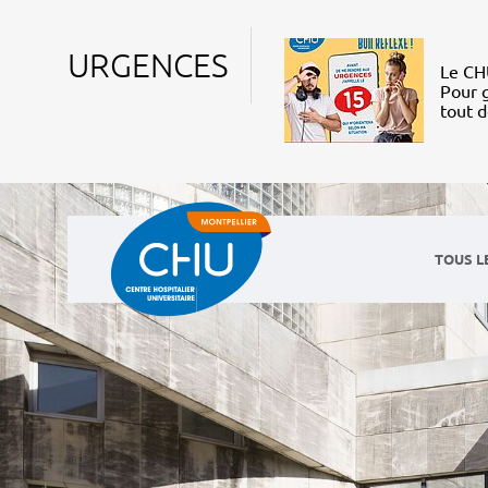
URGENCES
Le CHU
Pour g
tout 
TOUS L