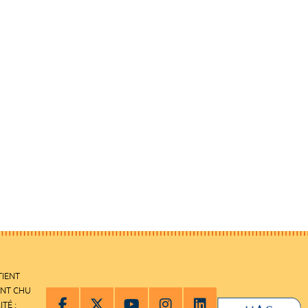
TIENT
ENT CHU
ITÉ :