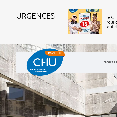
URGENCES
Le CHU
Pour g
tout 
TOUS L