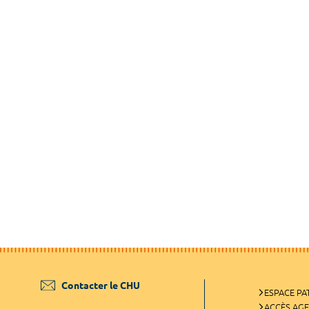
Contacter le CHU
ESPACE PA
ACCÈS AG