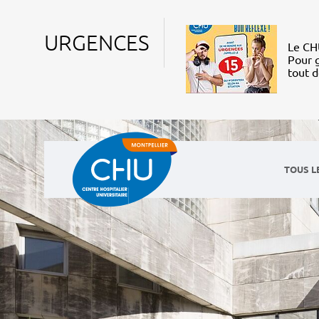
URGENCES
Le CHU
Pour g
tout 
TOUS L