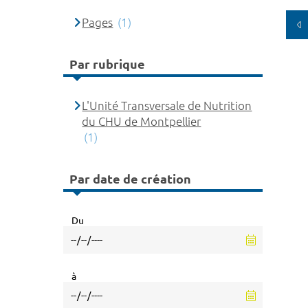
Pages
(1)
Par rubrique
L'Unité Transversale de Nutrition
du CHU de Montpellier
(1)
Par date de création
Du
à