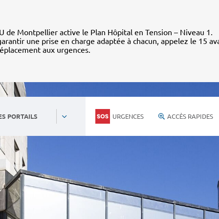
 de Montpellier active le Plan Hôpital en Tension – Niveau 1.
arantir une prise en charge adaptée à chacun, appelez le 15 av
déplacement aux urgences.
URGENCES
ACCÈS RAPIDES
ES PORTAILS