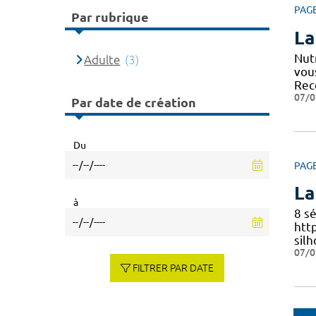
PAG
Par rubrique
La
Nut
Adulte
(3)
vou
Re
07/0
Par date de création
Du
PAG
La
à
8 s
htt
sil
07/0
FILTRER PAR DATE