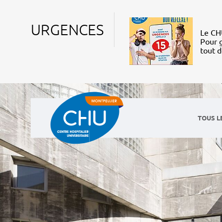
URGENCES
Le CHU
Pour g
tout 
TOUS L