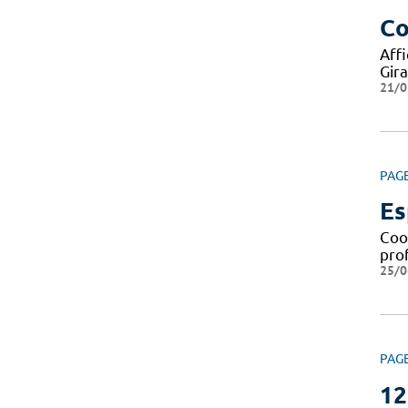
Co
Aff
Gir
21/0
PAG
Es
Coor
prof
25/0
PAG
12