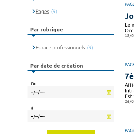
PAG
Pages
(9)
Jo
Le 
Par rubrique
Occi
18/0
Espace professionnels
(9)
PAG
Par date de création
7è
Du
Aff
Int
Est
26/0
à
PAG