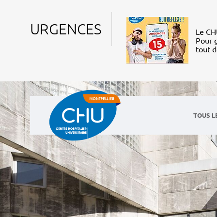
URGENCES
Le CHU
Pour g
tout 
TOUS L