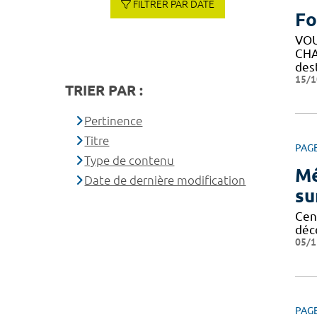
FILTRER PAR DATE
Fo
VOU
CHA
des
15/1
TRIER PAR :
Pertinence
Titre
PAG
Type de contenu
Mé
Date de dernière modification
su
Cent
déc
05/1
PAG