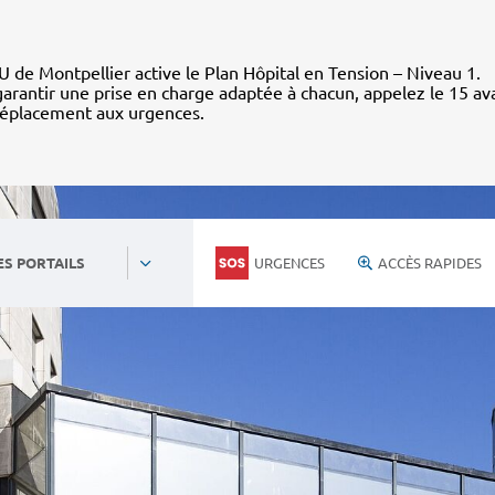
 de Montpellier active le Plan Hôpital en Tension – Niveau 1.
arantir une prise en charge adaptée à chacun, appelez le 15 av
déplacement aux urgences.
URGENCES
ACCÈS RAPIDES
ES PORTAILS