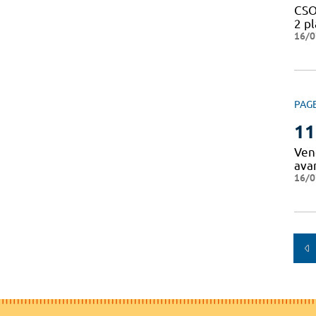
CSO
2 p
16/0
PAG
11
Vend
ava
16/0