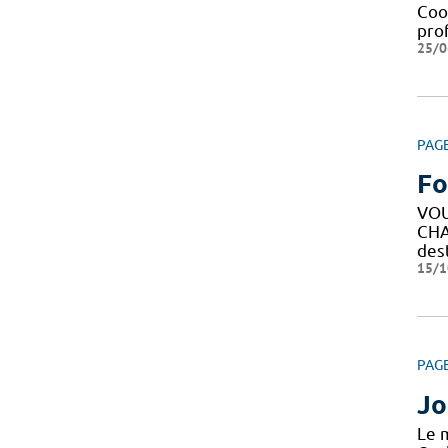
Coor
prof
25/0
PAG
Fo
VOU
CHA
des
15/1
PAG
Jo
Le 