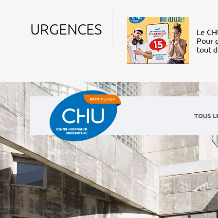
URGENCES
Le CHU
Pour g
tout 
TOUS L