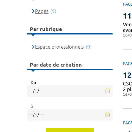
PAG
Pages
(9)
11
Vend
Par rubrique
ava
16/0
Espace professionnels
(9)
PAG
Par date de création
12
Du
CSO
2 p
16/0
à
PAG