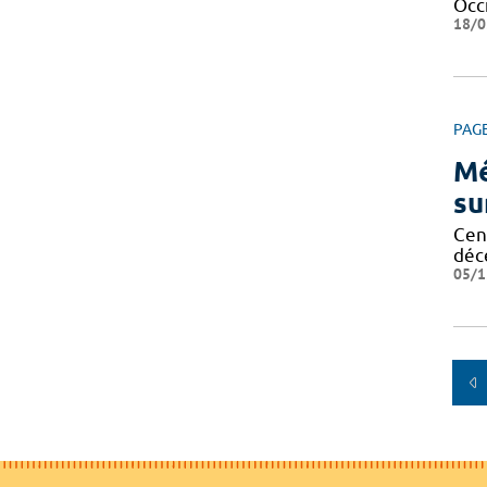
Occi
18/0
PAG
Mé
su
Cent
déc
05/1