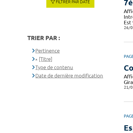
7è
FILTRER PAR DATE
Aff
Int
Est
26/0
TRIER PAR :
Pertinence
PAG
[Titre]
Co
Type de contenu
Date de dernière modification
Aff
Gir
21/0
PAG
Es