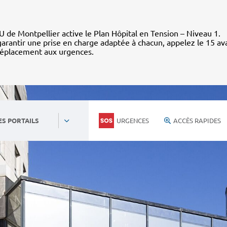
 de Montpellier active le Plan Hôpital en Tension – Niveau 1.
arantir une prise en charge adaptée à chacun, appelez le 15 av
déplacement aux urgences.
URGENCES
ACCÈS RAPIDES
ES PORTAILS