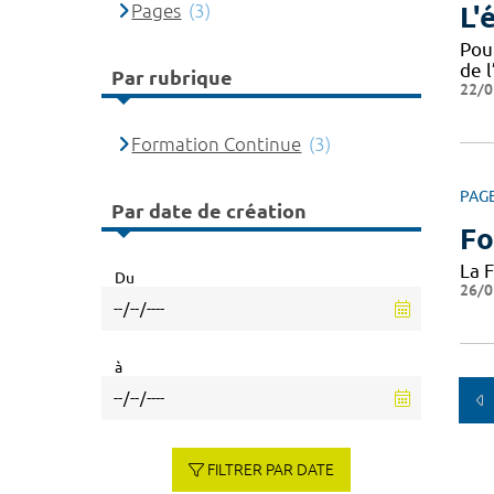
Pages
(3)
L'
Pou
de l
Par rubrique
22/0
Formation Continue
(3)
PAG
Par date de création
Fo
La 
Du
26/0
à
FILTRER PAR DATE