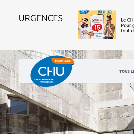
URGENCES
Le CHU
Pour g
tout 
TOUS L