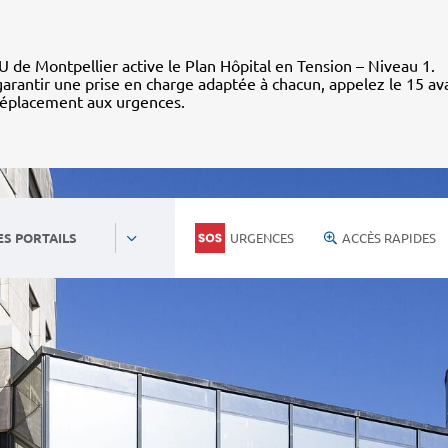
 de Montpellier active le Plan Hôpital en Tension – Niveau 1.
arantir une prise en charge adaptée à chacun, appelez le 15 av
déplacement aux urgences.
URGENCES
ACCÈS RAPIDES
ES PORTAILS