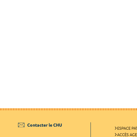
Contacter le CHU
ESPACE PA
ACCÈS AG