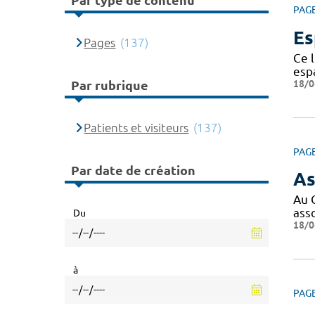
Par type de contenu
PAG
Es
Pages
(137)
Ce l
espa
18/0
Par rubrique
Patients et visiteurs
(137)
PAG
Par date de création
As
Au 
ass
Du
18/0
à
PAG