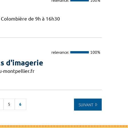
relevance:
100%
La Colombière de 9h à 16h30
relevance:
100%
s d'imagerie
-montpellier.fr
5
6
SUIVANT
E LA LISTE