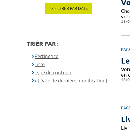
Vo
FILTRER PAR DATE
Cha
votr
18/0
TRIER PAR :
PAG
Pertinence
Le
Titre
Votr
Type de contenu
en c
18/0
[Date de dernière modification]
PAG
Li
Livr