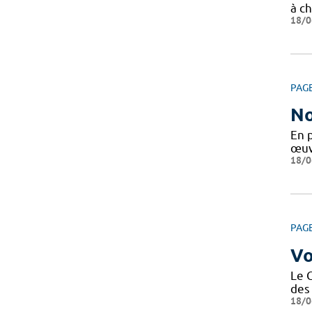
à ch
18/0
PAG
No
En 
œuv
18/0
PAG
Vo
Le 
des 
18/0