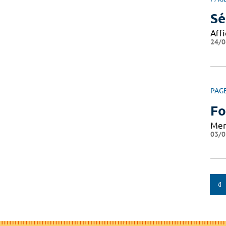
Sé
Aff
24/0
PAG
Fo
Mer
03/0