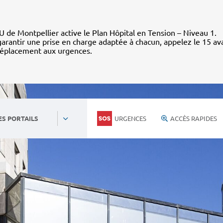
 de Montpellier active le Plan Hôpital en Tension – Niveau 1.
arantir une prise en charge adaptée à chacun, appelez le 15 av
déplacement aux urgences.
URGENCES
ACCÈS RAPIDES
ES PORTAILS