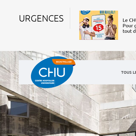
URGENCES
Le CHU
Pour g
tout 
TOUS L