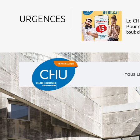
URGENCES
Le CHU
Pour g
tout 
TOUS L