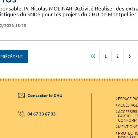
ponsable: Pr Nicolas MOLINARI Activité Réaliser des extr
tistiques du SNDS pour les projets du CHU de Montpellier 
2/2026 15:25
1
2
3
PRÉCÉDENT
RETOUR AU DÉBUT
Contacter le CHU
ESPACE PA
ACCÈS AG
ACCESSIBIL
04 67 33 67 33
PARTIELL
CONFORM
MENTIONS
PROTECTI
DONNÉES