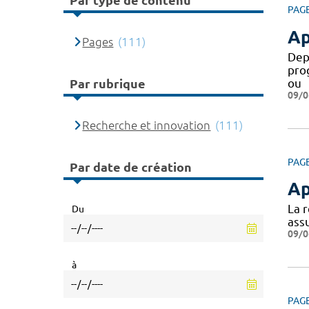
Par type de contenu
PAG
Ap
Pages
(111)
Dep
pro
ou
Par rubrique
09/0
Recherche et innovation
(111)
PAG
Par date de création
Ap
La 
Du
assu
09/0
à
PAG