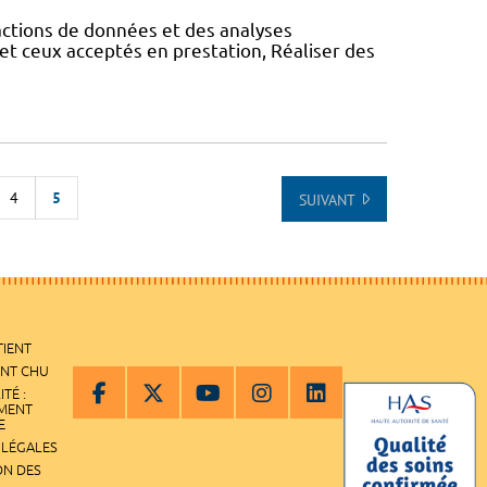
actions de données et des analyses
et ceux acceptés en prestation, Réaliser des
4
5
SUIVANT
 DE LA LISTE
TIENT
ENT CHU
ITÉ :
EMENT
E
 LÉGALES
ON DES