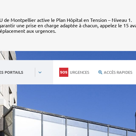
 de Montpellier active le Plan Hôpital en Tension – Niveau 1.
arantir une prise en charge adaptée à chacun, appelez le 15 av
déplacement aux urgences.
URGENCES
ACCÈS RAPIDES
ES PORTAILS