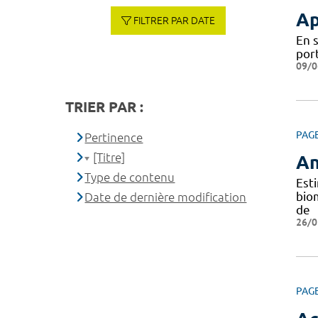
Ap
FILTRER PAR DATE
En 
por
09/0
TRIER PAR :
PAG
Pertinence
[Titre]
An
Type de contenu
Est
bio
Date de dernière modification
de
26/0
PAG