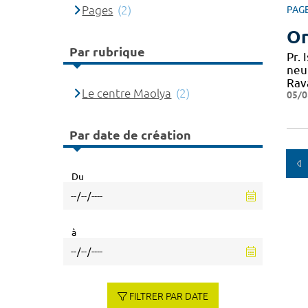
Pages
(2)
PAG
Or
Par rubrique
Pr.
neu
Rav
Le centre Maolya
(2)
05/0
Par date de création
Du
à
FILTRER PAR DATE