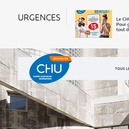
URGENCES
Le CHU
Pour g
tout 
TOUS L