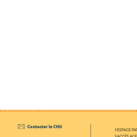
Contacter le CHU
ESPACE PA
ACCÈS AG