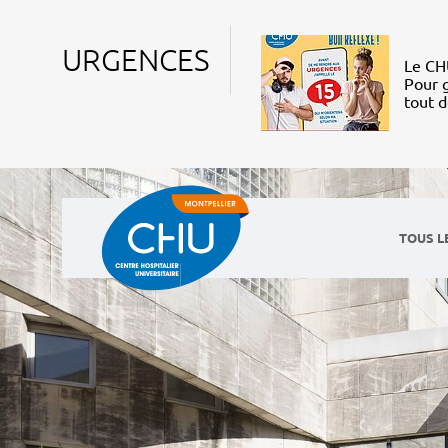
URGENCES
Le CHU
Pour g
tout 
TOUS L