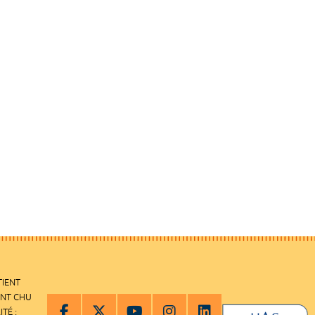
TIENT
ENT CHU
ITÉ :