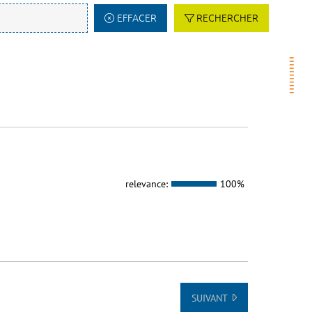
EFFACER
RECHERCHER
relevance:
100%
SUIVANT