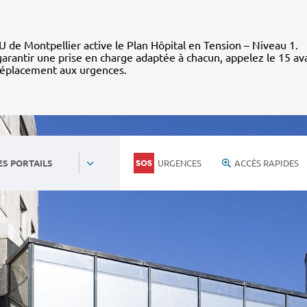
 de Montpellier active le Plan Hôpital en Tension – Niveau 1.
arantir une prise en charge adaptée à chacun, appelez le 15 av
déplacement aux urgences.
URGENCES
ACCÈS RAPIDES
ES PORTAILS