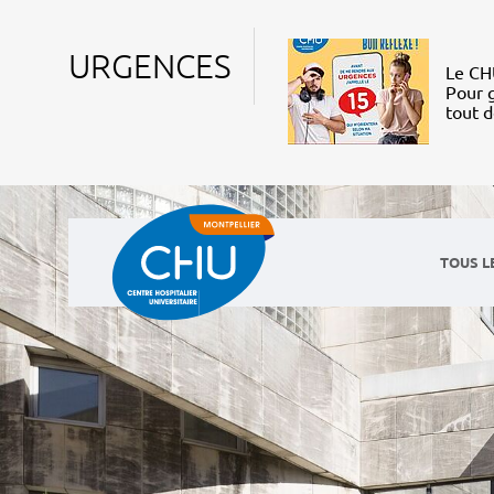
URGENCES
Le CHU
Pour g
tout 
TOUS L