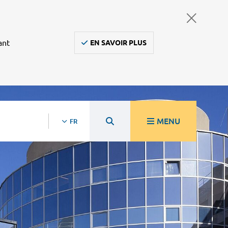
ant
EN SAVOIR PLUS
MENU
FR