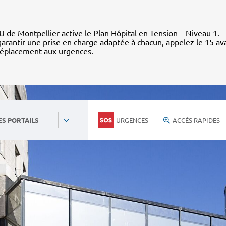
 de Montpellier active le Plan Hôpital en Tension – Niveau 1.
arantir une prise en charge adaptée à chacun, appelez le 15 av
déplacement aux urgences.
URGENCES
ACCÈS RAPIDES
ES PORTAILS