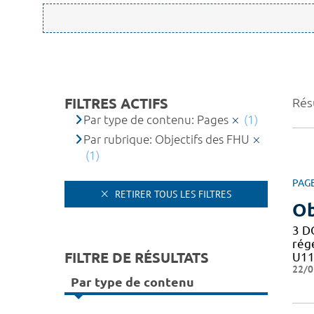
FILTRES ACTIFS
Résu
Par type de contenu: Pages
(1)
Par rubrique: Objectifs des FHU
(1)
PAG
RETIRER TOUS LES FILTRES
Ob
3 D
rég
FILTRE DE RÉSULTATS
U11
22/0
Par type de contenu