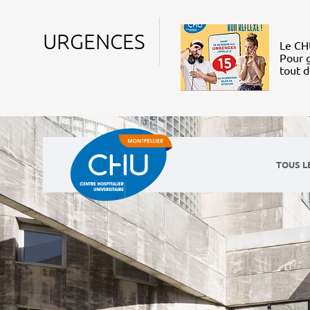
URGENCES
Le CHU
Pour g
tout 
TOUS L