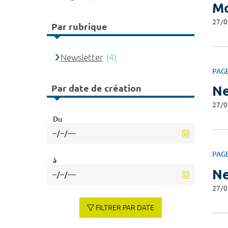
Mo
27/0
Par rubrique
Newsletter
(4)
PAG
Par date de création
Ne
27/0
Du
PAG
à
Ne
27/0
FILTRER PAR DATE