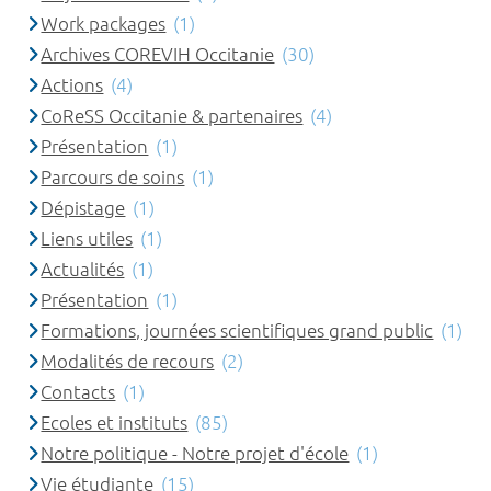
Work packages
(1)
Archives COREVIH Occitanie
(30)
Actions
(4)
CoReSS Occitanie & partenaires
(4)
Présentation
(1)
Parcours de soins
(1)
Dépistage
(1)
Liens utiles
(1)
Actualités
(1)
Présentation
(1)
Formations, journées scientifiques grand public
(1)
Modalités de recours
(2)
Contacts
(1)
Ecoles et instituts
(85)
Notre politique - Notre projet d'école
(1)
Vie étudiante
(15)