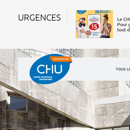
URGENCES
Le CHU
Pour g
tout 
TOUS L