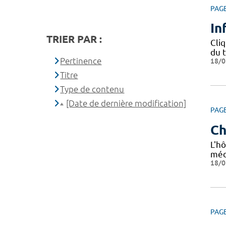
PAG
In
TRIER PAR :
Cliq
du 
Pertinence
18/0
Titre
Type de contenu
[Date de dernière modification]
PAG
Ch
L'hô
méd
18/0
PAG