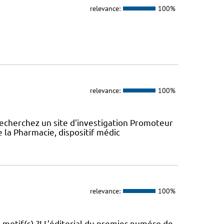
relevance:
100%
relevance:
100%
recherchez un site d'investigation Promoteur
e la Pharmacie, dispositif médic
relevance:
100%
 motif(s) ?! L’éditorial du premier numéro de