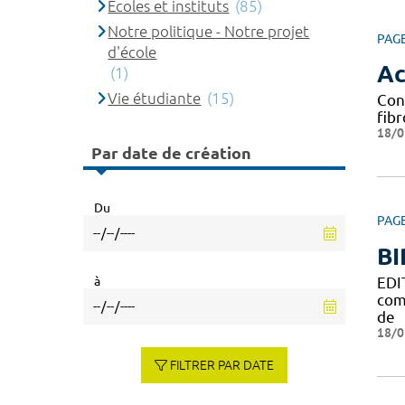
Ecoles et instituts
(85)
Notre politique - Notre projet
PAG
d'école
Ac
(1)
Vie étudiante
(15)
Con
fib
18/0
Par date de création
Du
PAG
BI
à
EDI
com
de
18/0
FILTRER PAR DATE