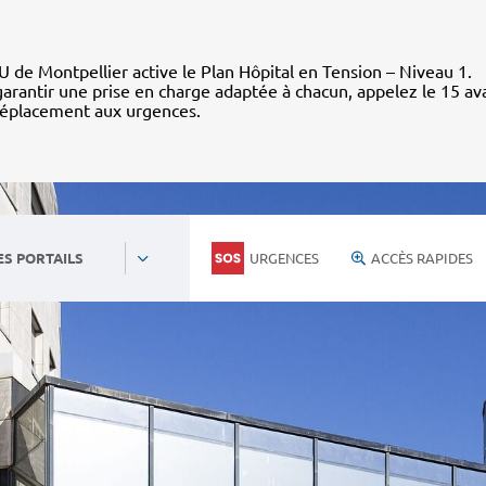
 de Montpellier active le Plan Hôpital en Tension – Niveau 1.
arantir une prise en charge adaptée à chacun, appelez le 15 av
déplacement aux urgences.
URGENCES
ACCÈS RAPIDES
ES PORTAILS