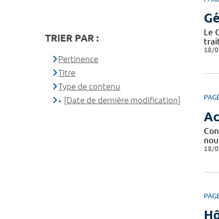
Gé
Le 
TRIER PAR :
tra
18/0
Pertinence
Titre
Type de contenu
PAG
[Date de dernière modification]
Ac
Con
nou
18/0
PAG
Hô