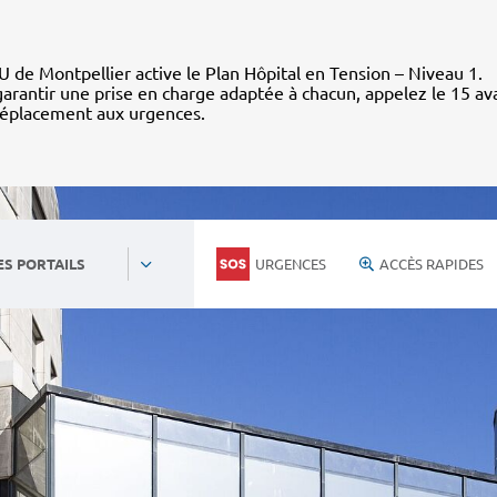
 de Montpellier active le Plan Hôpital en Tension – Niveau 1.
arantir une prise en charge adaptée à chacun, appelez le 15 av
déplacement aux urgences.
URGENCES
ACCÈS RAPIDES
ES PORTAILS