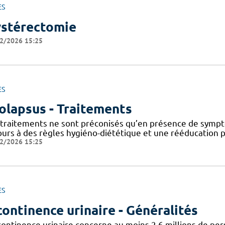
ES
stérectomie
2/2026 15:25
ES
olapsus - Traitements
 traitements ne sont préconisés qu’en présence de sympt
ours à des règles hygiéno-diététique et une rééducation p
2/2026 15:25
ES
continence urinaire - Généralités
ncontinence urinaire concerne au moins 2,6 millions de per