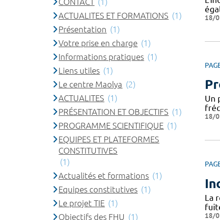
CONTACT
(1)
éga
ACTUALITES ET FORMATIONS
(1)
18/0
Présentation
(1)
Votre prise en charge
(1)
Informations pratiques
(1)
PAG
Liens utiles
(1)
Pr
Le centre Maolya
(2)
ACTUALITES
(1)
Un p
fré
PRÉSENTATION ET OBJECTIFS
(1)
18/0
PROGRAMME SCIENTIFIQUE
(1)
EQUIPES ET PLATEFORMES
CONSTITUTIVES
(1)
PAG
Actualités et formations
(1)
In
Equipes constitutives
(1)
La 
Le projet TIE
(1)
fuit
18/0
Objectifs des FHU
(1)