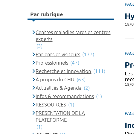
PAG
Par rubrique
Hy
18/0
Centres maladies rares et centres
experts
(3)
PAG
Patients et visiteurs
(137)
Professionnels
(47)
Pr
Recherche et innovation
(111)
Les
rec
À propos du CHU
(63)
18/0
Actualités & Agenda
(2)
Infos & recommandations
(1)
RESSOURCES
(1)
PRESENTATION DE LA
PAG
PLATEFORME
In
(1)
L'i