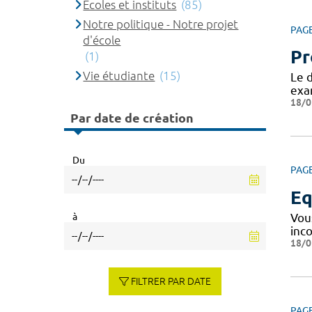
Ecoles et instituts
(85)
Notre politique - Notre projet
PAG
d'école
Pr
(1)
Vie étudiante
(15)
Le d
exa
18/0
Par date de création
Du
PAG
Eq
à
Vou
inc
18/0
FILTRER PAR DATE
PAG