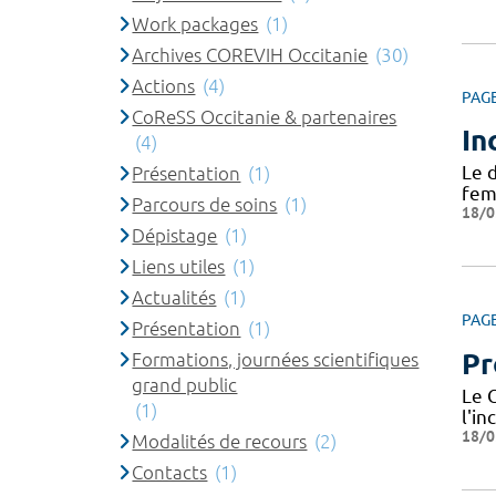
Work packages
(1)
Archives COREVIH Occitanie
(30)
Actions
(4)
PAG
CoReSS Occitanie & partenaires
In
(4)
Le d
Présentation
(1)
fem
Parcours de soins
(1)
18/0
Dépistage
(1)
Liens utiles
(1)
Actualités
(1)
PAG
Présentation
(1)
Pr
Formations, journées scientifiques
grand public
Le 
(1)
l'in
18/0
Modalités de recours
(2)
Contacts
(1)