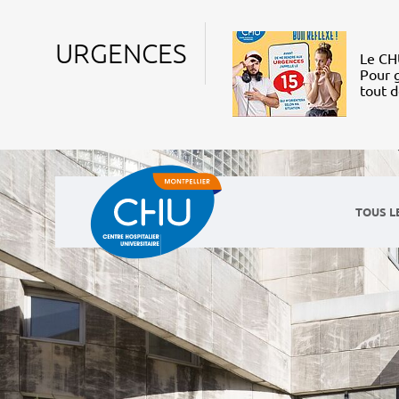
URGENCES
Le CHU
Pour g
tout 
TOUS L