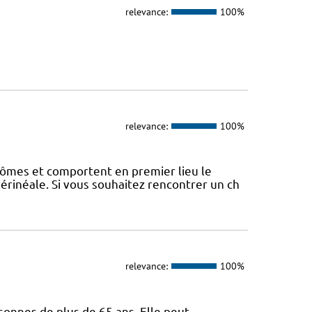
relevance:
100%
relevance:
100%
ômes et comportent en premier lieu le
érinéale. Si vous souhaitez rencontrer un ch
relevance:
100%
sonnes de plus de 65 ans. Elle peut