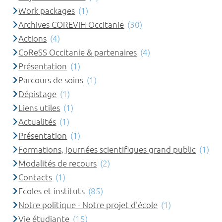
Work packages
(1)
Archives COREVIH Occitanie
(30)
Actions
(4)
CoReSS Occitanie & partenaires
(4)
Présentation
(1)
Parcours de soins
(1)
Dépistage
(1)
Liens utiles
(1)
Actualités
(1)
Présentation
(1)
Formations, journées scientifiques grand public
(1)
Modalités de recours
(2)
Contacts
(1)
Ecoles et instituts
(85)
Notre politique - Notre projet d'école
(1)
Vie étudiante
(15)