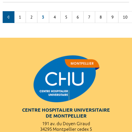
1
2
3
4
5
6
7
8
9
10
CENTRE HOSPITALIER UNIVERSITAIRE
DE MONTPELLIER
191 av. du Doyen Giraud
34295 Montpellier cedex 5