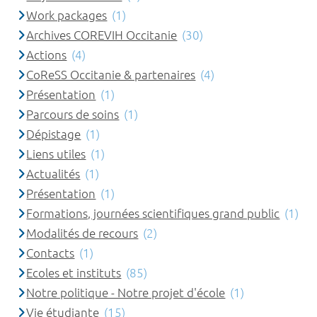
Work packages
(1)
Archives COREVIH Occitanie
(30)
Actions
(4)
CoReSS Occitanie & partenaires
(4)
Présentation
(1)
Parcours de soins
(1)
Dépistage
(1)
Liens utiles
(1)
Actualités
(1)
Présentation
(1)
Formations, journées scientifiques grand public
(1)
Modalités de recours
(2)
Contacts
(1)
Ecoles et instituts
(85)
Notre politique - Notre projet d'école
(1)
Vie étudiante
(15)