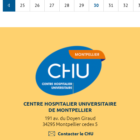
25
26
27
28
29
30
31
32
CENTRE HOSPITALIER UNIVERSITAIRE
DE MONTPELLIER
191 av. du Doyen Giraud
34295 Montpellier cedex 5
Contacter le CHU