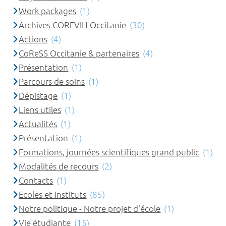
Work packages
(1)
Archives COREVIH Occitanie
(30)
Actions
(4)
CoReSS Occitanie & partenaires
(4)
Présentation
(1)
Parcours de soins
(1)
Dépistage
(1)
Liens utiles
(1)
Actualités
(1)
Présentation
(1)
Formations, journées scientifiques grand public
(1)
Modalités de recours
(2)
Contacts
(1)
Ecoles et instituts
(85)
Notre politique - Notre projet d'école
(1)
Vie étudiante
(15)