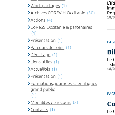
L'I
Work packages
(1)
imm
Archives COREVIH Occitanie
(30)
Reg
18/0
Actions
(4)
CoReSS Occitanie & partenaires
(4)
Présentation
(1)
PAG
Parcours de soins
(1)
Bi
Dépistage
(1)
Le 
Liens utiles
(1)
- <l
Actualités
(1)
18/0
Présentation
(1)
Formations, journées scientifiques
grand public
PAG
(1)
Modalités de recours
(2)
Co
Contacts
(1)
Le 