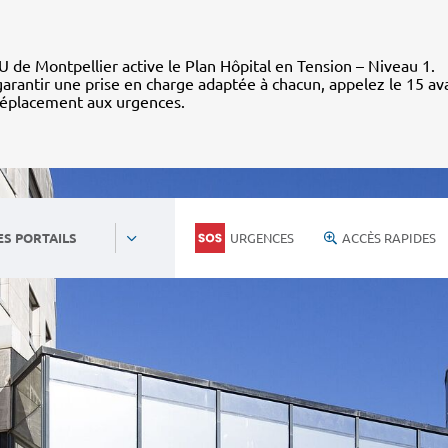
 de Montpellier active le Plan Hôpital en Tension – Niveau 1.
arantir une prise en charge adaptée à chacun, appelez le 15 av
déplacement aux urgences.
URGENCES
ACCÈS RAPIDES
ES PORTAILS