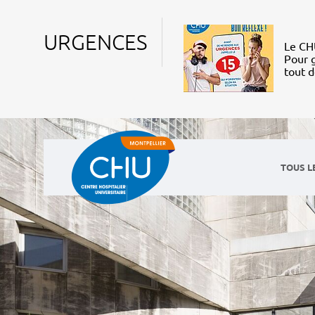
URGENCES
Le CHU
Pour g
tout 
TOUS L