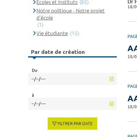
Dr 
Ecoles et instituts
(85)
18/0
Notre politique - Notre projet
d'école
(1)
Vie étudiante
(15)
PAG
AA
Par date de création
18/0
Du
PAG
à
AA
18/0
FILTRER PAR DATE
PAG