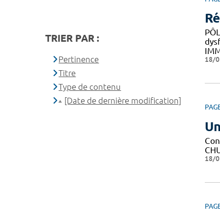
Ré
PÔL
TRIER PAR :
dys
IM
Pertinence
18/0
Titre
Type de contenu
[Date de dernière modification]
PAG
Un
Con
CHU 
18/0
PAG