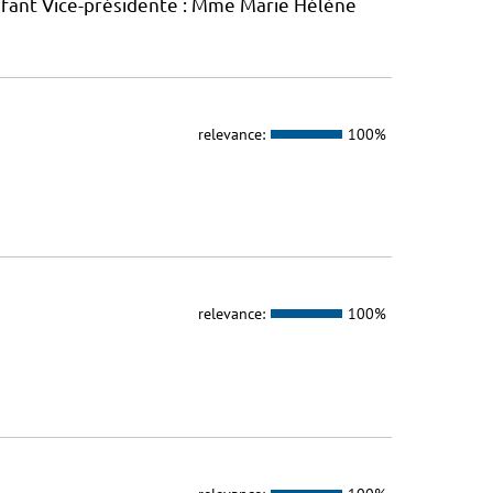
nfant Vice-présidente : Mme Marie Hélène
relevance:
100%
relevance:
100%