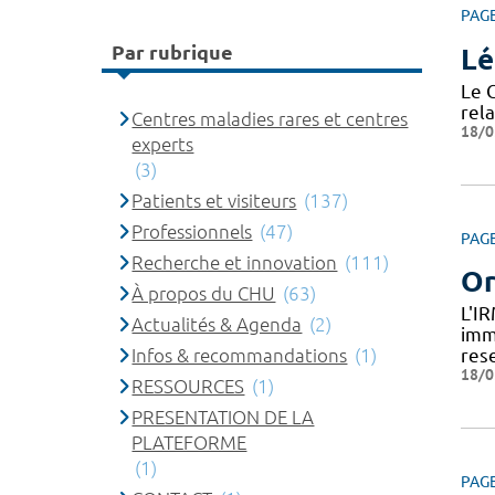
PAG
Par rubrique
Lé
Le 
rela
Centres maladies rares et centres
18/0
experts
(3)
Patients et visiteurs
(137)
Professionnels
(47)
PAG
Recherche et innovation
(111)
Or
À propos du CHU
(63)
L'I
Actualités & Agenda
(2)
imm
Infos & recommandations
(1)
res
18/0
RESSOURCES
(1)
PRESENTATION DE LA
PLATEFORME
(1)
PAG