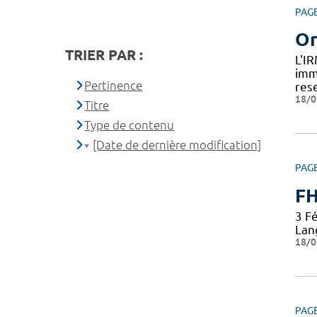
PAG
Or
TRIER PAR :
L'I
imm
Pertinence
res
18/0
Titre
Type de contenu
[Date de dernière modification]
PAG
F
3 Fé
Lan
18/0
PAG