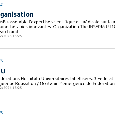
ES
ganisation
RMB rassemble l'expertise scientifique et médicale sur la
unothérapies innovantes. Organization The INSERM U1183
earch and
2/2026 15:25
ES
HU
dérations Hospitalo-Universitaires labellisées. 3 Fédérat
guedoc-Roussillon / Occitanie L’émergence de Fédérations
2/2026 15:25
ES