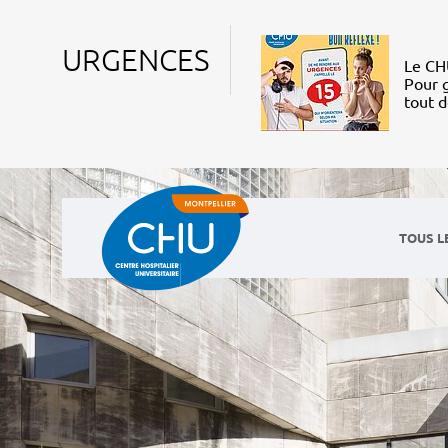
URGENCES
Le CHU
Pour g
tout 
TOUS L