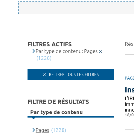
FILTRES ACTIFS
Rés
Par type de contenu: Pages
(1228)
RETIRER TOUS LES FILTRES
PAG
In
L'I
FILTRE DE RÉSULTATS
imm
inn
Par type de contenu
18/0
Pages
(1228)