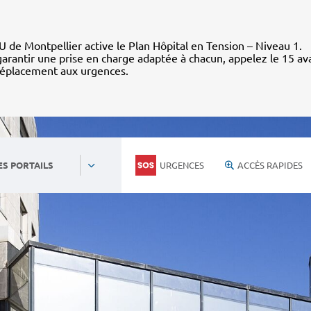
 de Montpellier active le Plan Hôpital en Tension – Niveau 1.
arantir une prise en charge adaptée à chacun, appelez le 15 av
déplacement aux urgences.
URGENCES
ACCÈS RAPIDES
ES PORTAILS