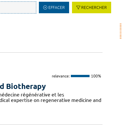
EFFACER
RECHERCHER
relevance:
100%
nd Biotherapy
 médecine régénérative et les
ical expertise on regenerative medicine and