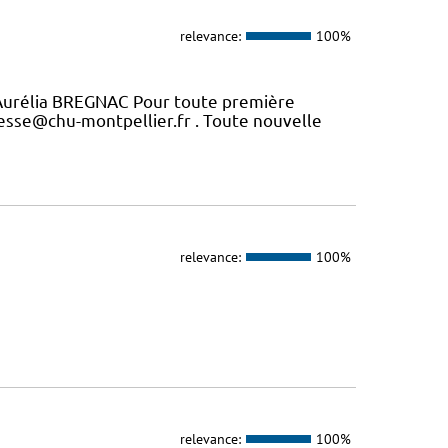
relevance:
100%
Aurélia BREGNAC Pour toute première
esse@chu-montpellier.fr . Toute nouvelle
relevance:
100%
relevance:
100%