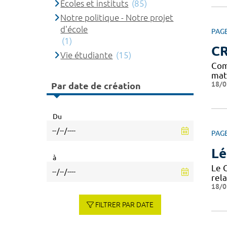
Ecoles et instituts
(85)
Notre politique - Notre projet
d'école
PAG
(1)
C
Vie étudiante
(15)
Com
mat
18/0
Par date de création
Du
PAG
Lé
à
Le 
rela
18/0
FILTRER PAR DATE