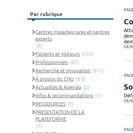
PAG
Par rubrique
Co
Att
Centres maladies rares et centres
dem
experts
dem
(3)
18/0
Patients et visiteurs
(137)
Professionnels
(47)
Recherche et innovation
(111)
PAG
À propos du CHU
(63)
So
Actualités & Agenda
(2)
Infos & recommandations
(1)
Déf
18/0
RESSOURCES
(1)
PRESENTATION DE LA
PLATEFORME
(1)
PAG