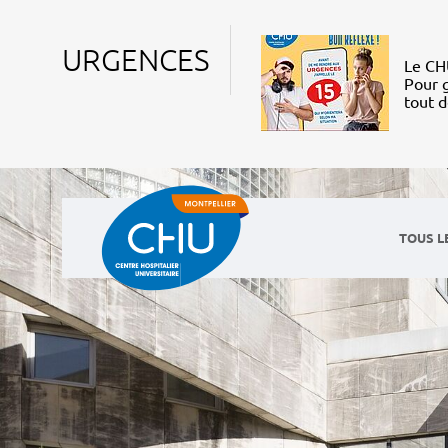
URGENCES
Le CHU
Pour g
tout 
TOUS L