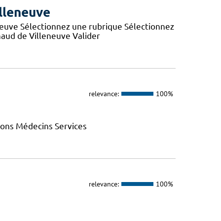
lleneuve
neuve Sélectionnez une rubrique Sélectionnez
aud de Villeneuve Valider
relevance:
100%
ions Médecins Services
relevance:
100%