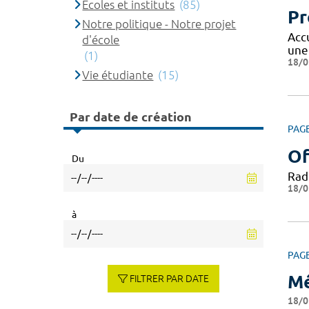
Ecoles et instituts
(85)
Pr
Notre politique - Notre projet
Acc
d'école
une
(1)
18/0
Vie étudiante
(15)
Par date de création
PAG
Of
Du
Rad
18/0
à
PAG
Mé
FILTRER PAR DATE
18/0