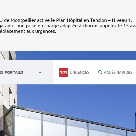
 de Montpellier active le Plan Hôpital en Tension – Niveau 1.
arantir une prise en charge adaptée à chacun, appelez le 15 av
déplacement aux urgences.
URGENCES
ACCÈS RAPIDES
ES PORTAILS