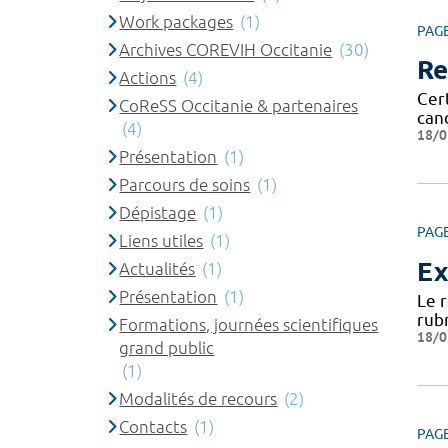
Work packages
(1)
PAG
Archives COREVIH Occitanie
(30)
Re
Actions
(4)
Cert
CoReSS Occitanie & partenaires
can
(4)
18/0
Présentation
(1)
Parcours de soins
(1)
Dépistage
(1)
PAG
Liens utiles
(1)
Ex
Actualités
(1)
Présentation
(1)
Le 
rub
Formations, journées scientifiques
18/0
grand public
(1)
Modalités de recours
(2)
Contacts
(1)
PAG