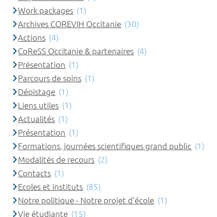
Work packages
(1)
Archives COREVIH Occitanie
(30)
Actions
(4)
CoReSS Occitanie & partenaires
(4)
Présentation
(1)
Parcours de soins
(1)
Dépistage
(1)
Liens utiles
(1)
Actualités
(1)
Présentation
(1)
Formations, journées scientifiques grand public
(1)
Modalités de recours
(2)
Contacts
(1)
Ecoles et instituts
(85)
Notre politique - Notre projet d'école
(1)
Vie étudiante
(15)