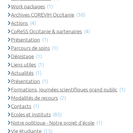
Work packages
(1)
Archives COREVIH Occitanie
(30)
Actions
(4)
CoReSS Occitanie & partenaires
(4)
Présentation
(1)
Parcours de soins
(1)
Dépistage
(1)
Liens utiles
(1)
Actualités
(1)
Présentation
(1)
Formations, journées scientifiques grand public
(1)
Modalités de recours
(2)
Contacts
(1)
Ecoles et instituts
(85)
Notre politique - Notre projet d'école
(1)
Vie étudiante
(15)