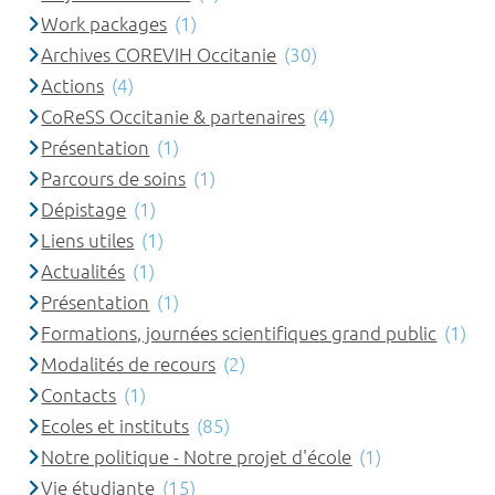
Work packages
(1)
Archives COREVIH Occitanie
(30)
Actions
(4)
CoReSS Occitanie & partenaires
(4)
Présentation
(1)
Parcours de soins
(1)
Dépistage
(1)
Liens utiles
(1)
Actualités
(1)
Présentation
(1)
Formations, journées scientifiques grand public
(1)
Modalités de recours
(2)
Contacts
(1)
Ecoles et instituts
(85)
Notre politique - Notre projet d'école
(1)
Vie étudiante
(15)