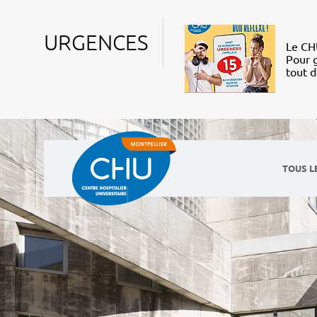
URGENCES
Le CHU
Pour g
tout 
TOUS L