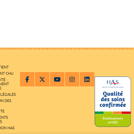
TIENT
ENT CHU
ITÉ :
EMENT
E
 LÉGALES
ON DES
ITE
ENTS
S
TION HAS