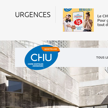
URGENCES
Le CHU
Pour g
tout 
TOUS L