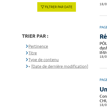
18/0
FILTRER PAR DATE
PAG
Ré
TRIER PAR :
PÔL
Pertinence
dys
IM
Titre
18/0
Type de contenu
[Date de dernière modification]
PAG
Un
Con
CHU 
18/0