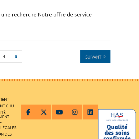
à une recherche Notre offre de service
4
5
SUIVANT
 DE LA LISTE
TIENT
ENT CHU
ITÉ :
EMENT
E
 LÉGALES
ON DES