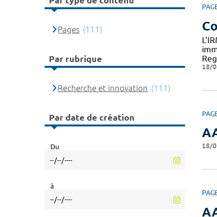
Par type de contenu
PAG
Co
Pages
(111)
L'I
imm
Reg
Par rubrique
18/0
Recherche et innovation
(111)
PAG
Par date de création
AA
18/0
Du
à
PAG
AA