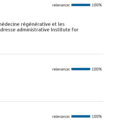
relevance:
100%
 médecine régénérative et les
resse administrative Institute for
relevance:
100%
relevance:
100%