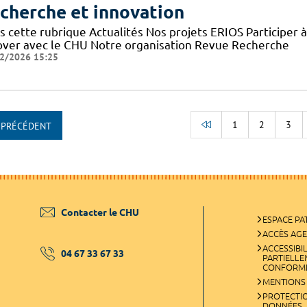
cherche et innovation
s cette rubrique Actualités Nos projets ERIOS Participer 
over avec le CHU Notre organisation Revue Recherche
2/2026 15:25
1
2
3
PRÉCÉDENT
RETOUR AU DÉBUT
Contacter le CHU
ESPACE PA
ACCÈS AG
ACCESSIBIL
04 67 33 67 33
PARTIELL
CONFORM
MENTIONS
PROTECTI
DONNÉES