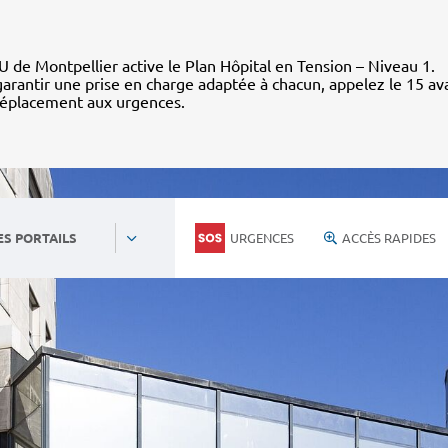
 de Montpellier active le Plan Hôpital en Tension – Niveau 1.
arantir une prise en charge adaptée à chacun, appelez le 15 av
déplacement aux urgences.
URGENCES
ACCÈS RAPIDES
ES PORTAILS