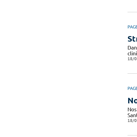
PAG
St
Dan
cli
18/0
PAG
No
Nos
San
18/0