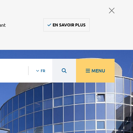
ant
EN SAVOIR PLUS
MENU
FR