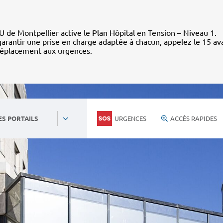
 de Montpellier active le Plan Hôpital en Tension – Niveau 1.
arantir une prise en charge adaptée à chacun, appelez le 15 av
déplacement aux urgences.
URGENCES
ACCÈS RAPIDES
ES PORTAILS