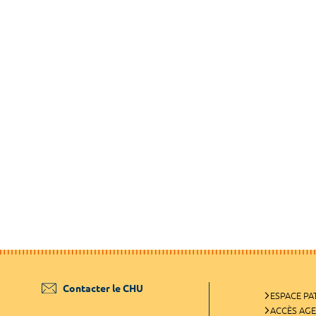
Contacter le CHU
ESPACE PA
ACCÈS AG