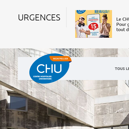
URGENCES
Le CHU
Pour g
tout 
TOUS L