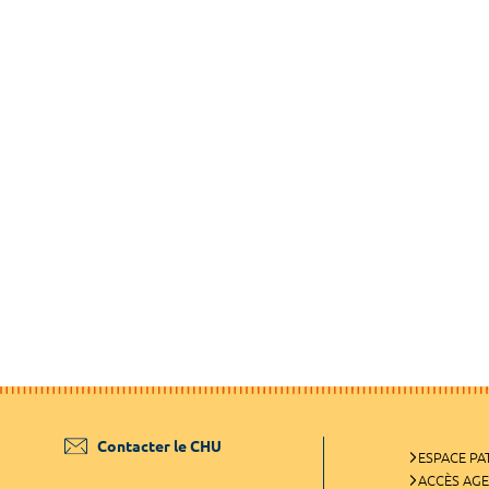
Contacter le CHU
ESPACE PA
ACCÈS AG