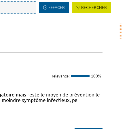
EFFACER
RECHERCHER
relevance:
100%
atoire mais reste le moyen de prévention le
 au moindre symptôme infectieux, pa