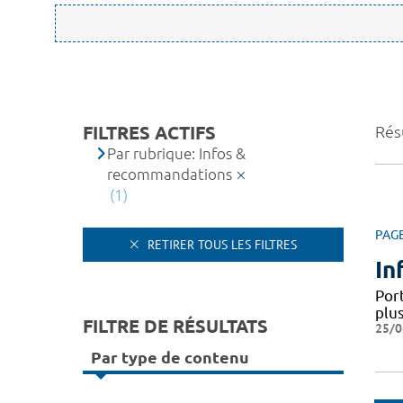
FILTRES ACTIFS
Résu
Par rubrique: Infos &
recommandations
(1)
PAG
RETIRER TOUS LES FILTRES
In
Por
plus
FILTRE DE RÉSULTATS
25/0
Par type de contenu