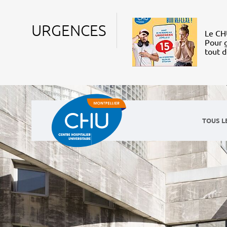
URGENCES
Le CHU
Pour g
tout 
TOUS L