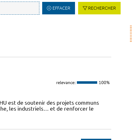
EFFACER
RECHERCHER
relevance:
100%
 FHU est de soutenir des projets communs
he, les industriels… et de renforcer le