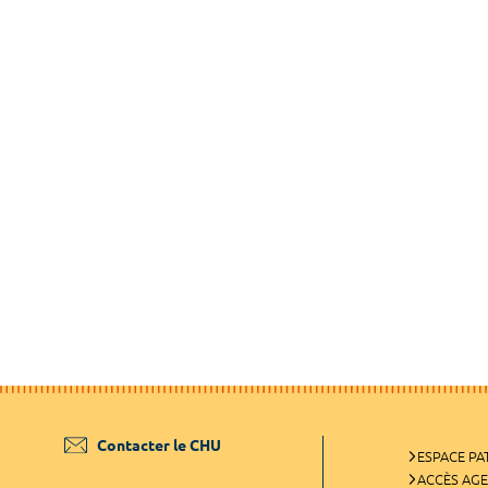
Contacter le CHU
ESPACE PA
ACCÈS AG