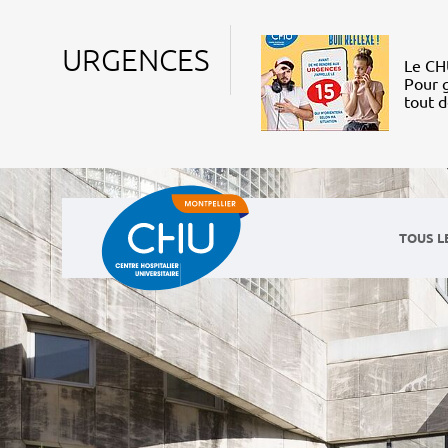
URGENCES
Le CHU
Pour g
tout 
TOUS L