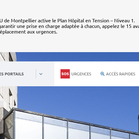
 de Montpellier active le Plan Hôpital en Tension – Niveau 1.
arantir une prise en charge adaptée à chacun, appelez le 15 av
déplacement aux urgences.
URGENCES
ACCÈS RAPIDES
ES PORTAILS