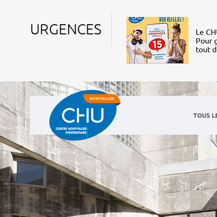
URGENCES
Le CHU
Pour g
tout 
TOUS L