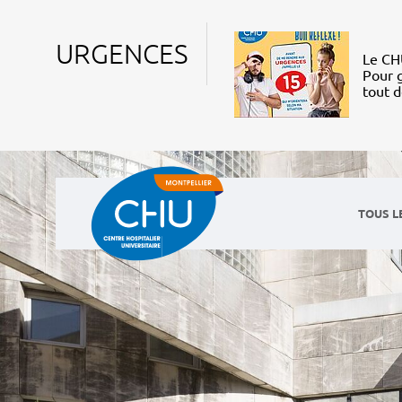
URGENCES
Le CHU
Pour g
tout 
TOUS L