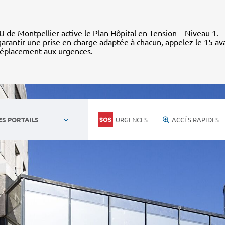
 de Montpellier active le Plan Hôpital en Tension – Niveau 1.
arantir une prise en charge adaptée à chacun, appelez le 15 av
déplacement aux urgences.
URGENCES
ACCÈS RAPIDES
ES PORTAILS