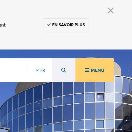
ant
EN SAVOIR PLUS
MENU
FR