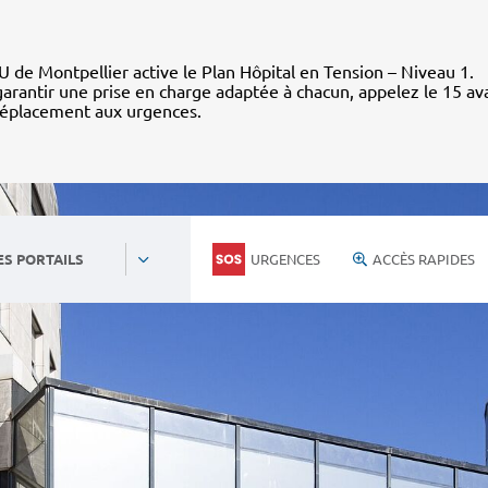
 de Montpellier active le Plan Hôpital en Tension – Niveau 1.
arantir une prise en charge adaptée à chacun, appelez le 15 av
déplacement aux urgences.
URGENCES
ACCÈS RAPIDES
ES PORTAILS