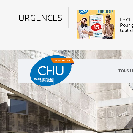
URGENCES
Le CHU
Pour g
tout 
TOUS L