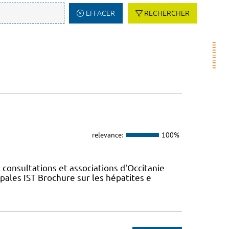
EFFACER
RECHERCHER
relevance:
100%
 consultations et associations d'Occitanie
ales IST Brochure sur les hépatites e