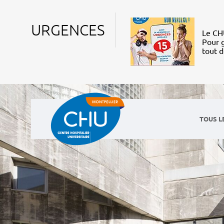
URGENCES
Le CHU
Pour g
tout 
TOUS L