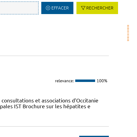
EFFACER
RECHERCHER
relevance:
100%
 consultations et associations d'Occitanie
ales IST Brochure sur les hépatites e