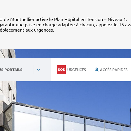
 de Montpellier active le Plan Hôpital en Tension – Niveau 1.
arantir une prise en charge adaptée à chacun, appelez le 15 av
déplacement aux urgences.
URGENCES
ACCÈS RAPIDES
ES PORTAILS