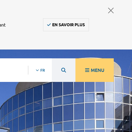
ant
EN SAVOIR PLUS
MENU
FR