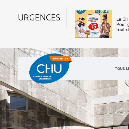
URGENCES
Le CHU
Pour g
tout 
TOUS L