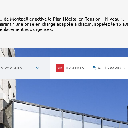
 de Montpellier active le Plan Hôpital en Tension – Niveau 1.
arantir une prise en charge adaptée à chacun, appelez le 15 av
déplacement aux urgences.
URGENCES
ACCÈS RAPIDES
ES PORTAILS