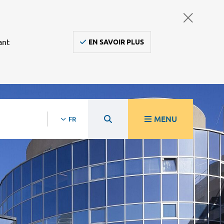
ant
EN SAVOIR PLUS
MENU
FR