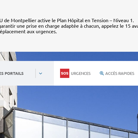
 de Montpellier active le Plan Hôpital en Tension – Niveau 1.
arantir une prise en charge adaptée à chacun, appelez le 15 av
déplacement aux urgences.
URGENCES
ACCÈS RAPIDES
ES PORTAILS