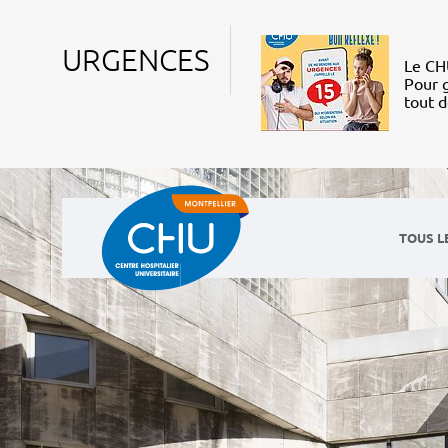
URGENCES
Le CHU
Pour g
tout 
TOUS L