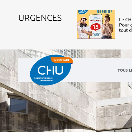
URGENCES
Le CHU
Pour g
tout 
TOUS L