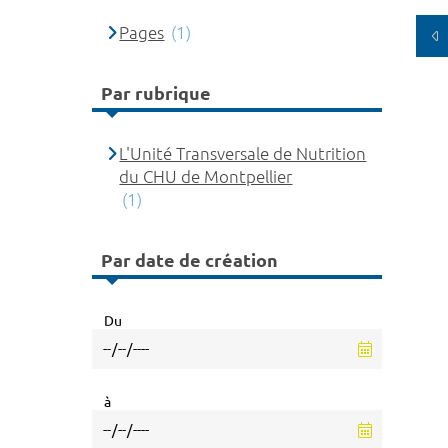
Pages
(1)
Par rubrique
L'Unité Transversale de Nutrition
du CHU de Montpellier
(1)
Par date de création
Du
à