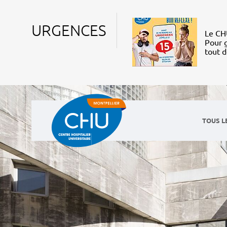
URGENCES
Le CHU
Pour g
tout 
TOUS L