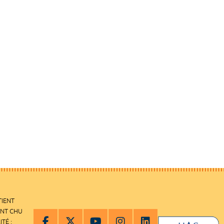
TIENT
ENT CHU
ITÉ :