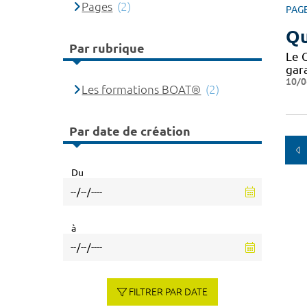
Pages
(2)
PAG
Qu
Par rubrique
Le 
gar
10/0
Les formations BOAT®
(2)
Par date de création
Du
à
FILTRER PAR DATE