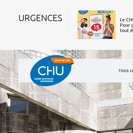
URGENCES
Le CHU
Pour g
tout 
TOUS L