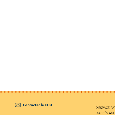
Contacter le CHU
ESPACE PA
ACCÈS AG