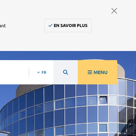
ant
EN SAVOIR PLUS
MENU
FR