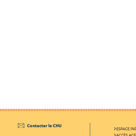
Contacter le CHU
ESPACE PA
ACCÈS AG