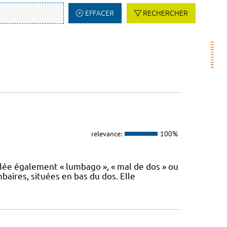
EFFACER
RECHERCHER
relevance:
100%
lée également « lumbago », « mal de dos » ou
baires, situées en bas du dos. Elle