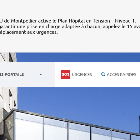
 de Montpellier active le Plan Hôpital en Tension – Niveau 1.
arantir une prise en charge adaptée à chacun, appelez le 15 av
déplacement aux urgences.
URGENCES
ACCÈS RAPIDES
ES PORTAILS