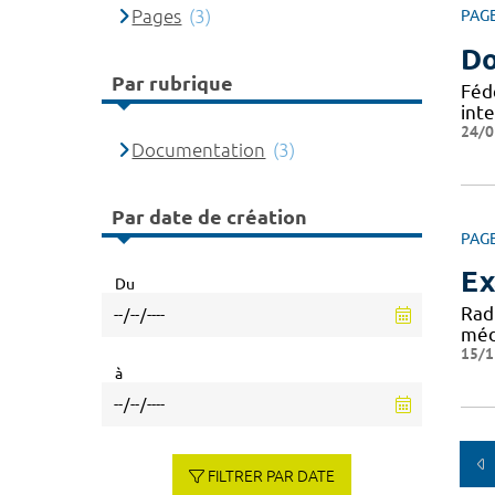
Pages
(3)
PAG
Do
Par rubrique
Féd
int
24/0
Documentation
(3)
Par date de création
PAG
Ex
Du
Rad
médi
15/1
à
FILTRER PAR DATE