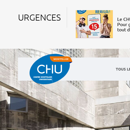
URGENCES
Le CHU
Pour g
tout 
TOUS L