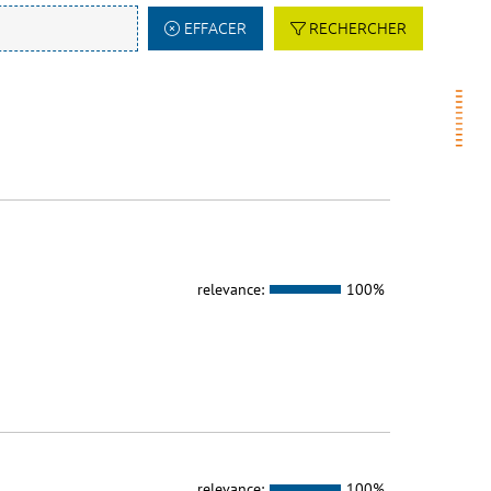
EFFACER
RECHERCHER
relevance:
100%
relevance:
100%