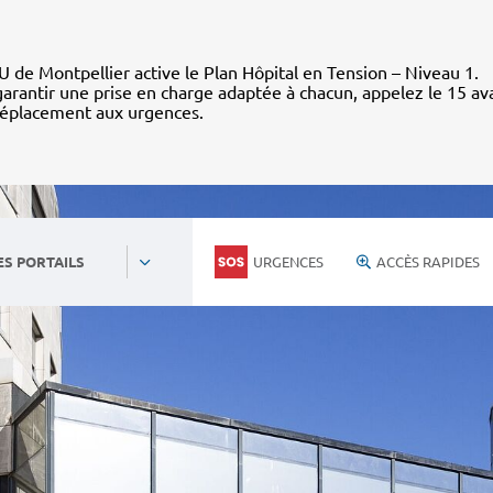
 de Montpellier active le Plan Hôpital en Tension – Niveau 1.
arantir une prise en charge adaptée à chacun, appelez le 15 av
déplacement aux urgences.
URGENCES
ACCÈS RAPIDES
ES PORTAILS