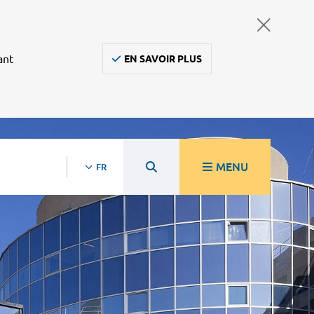
ant
EN SAVOIR PLUS
MENU
FR