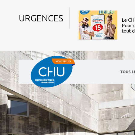
URGENCES
Le CHU
Pour g
tout 
TOUS L