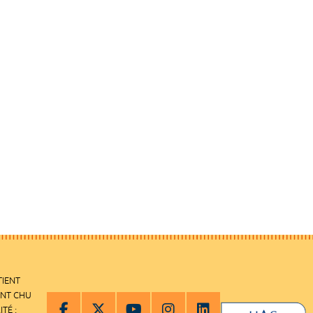
TIENT
ENT CHU
ITÉ :