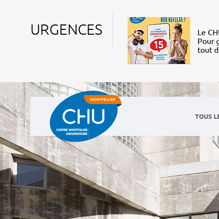
URGENCES
Le CHU
Pour g
tout 
TOUS L