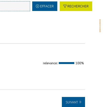
EFFACER
RECHERCHER
relevance:
100%
SUIVANT