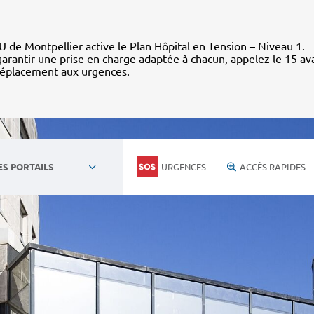
 de Montpellier active le Plan Hôpital en Tension – Niveau 1.
arantir une prise en charge adaptée à chacun, appelez le 15 av
déplacement aux urgences.
URGENCES
ACCÈS RAPIDES
ES PORTAILS