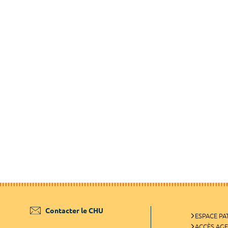
Contacter le CHU
ESPACE PA
ACCÈS AG