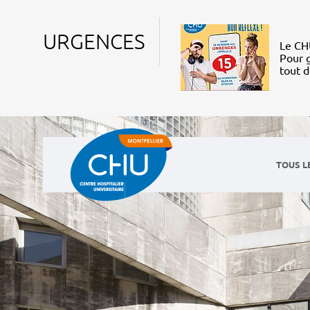
URGENCES
Le CHU
Pour g
tout 
TOUS L