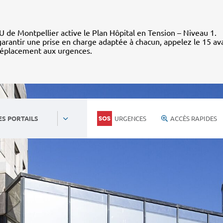
 de Montpellier active le Plan Hôpital en Tension – Niveau 1.
arantir une prise en charge adaptée à chacun, appelez le 15 av
déplacement aux urgences.
URGENCES
ACCÈS RAPIDES
ES PORTAILS