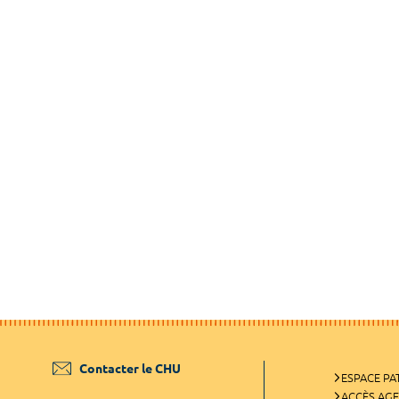
Contacter le CHU
ESPACE PA
ACCÈS AG