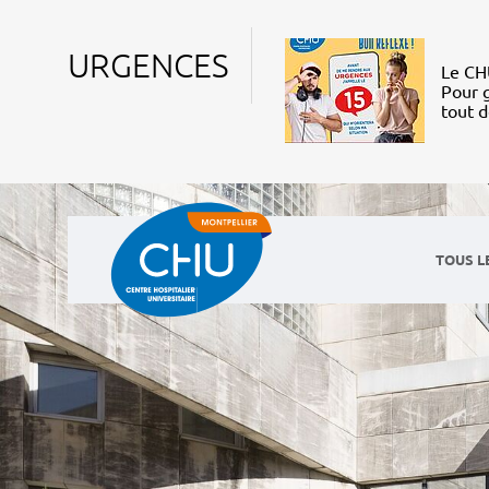
URGENCES
Le CHU
Pour g
tout 
TOUS L