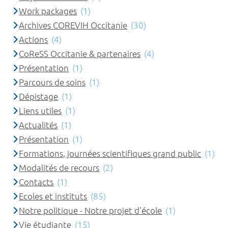
Work packages
(1)
Archives COREVIH Occitanie
(30)
Actions
(4)
CoReSS Occitanie & partenaires
(4)
Présentation
(1)
Parcours de soins
(1)
Dépistage
(1)
Liens utiles
(1)
Actualités
(1)
Présentation
(1)
Formations, journées scientifiques grand public
(1)
Modalités de recours
(2)
Contacts
(1)
Ecoles et instituts
(85)
Notre politique - Notre projet d'école
(1)
Vie étudiante
(15)