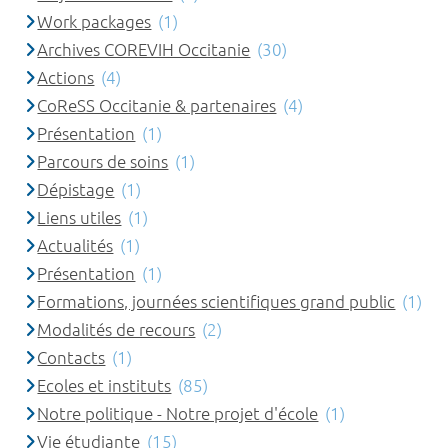
Work packages
(1)
Archives COREVIH Occitanie
(30)
Actions
(4)
CoReSS Occitanie & partenaires
(4)
Présentation
(1)
Parcours de soins
(1)
Dépistage
(1)
Liens utiles
(1)
Actualités
(1)
Présentation
(1)
Formations, journées scientifiques grand public
(1)
Modalités de recours
(2)
Contacts
(1)
Ecoles et instituts
(85)
Notre politique - Notre projet d'école
(1)
Vie étudiante
(15)