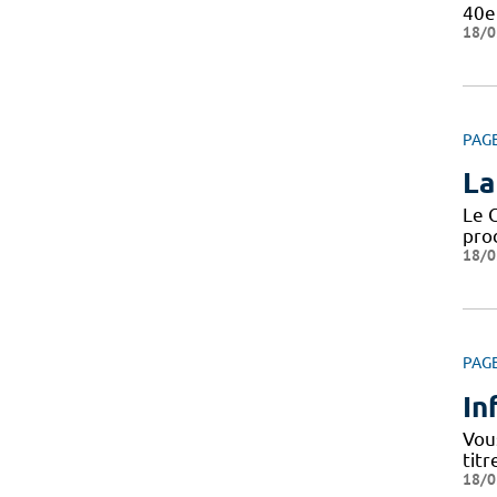
40e
18/0
PAG
La
Le C
pro
18/0
PAG
In
Vou
titr
18/0