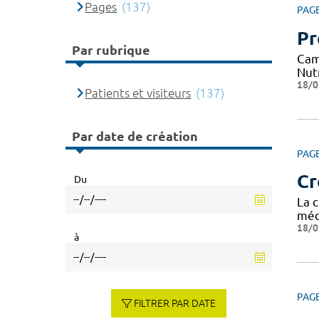
Pages
(137)
PAG
Pr
Par rubrique
Cam
Nut
18/0
Patients et visiteurs
(137)
Par date de création
PAG
Cr
Du
La 
méd
18/0
à
PAG
FILTRER PAR DATE