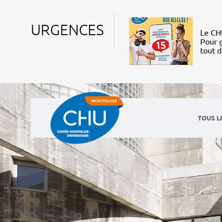
URGENCES
Le CHU
Pour g
tout 
TOUS L