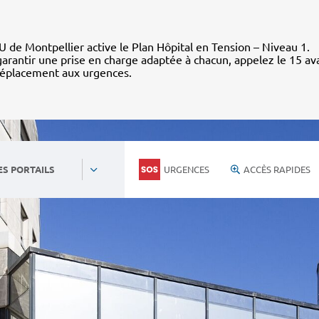
 de Montpellier active le Plan Hôpital en Tension – Niveau 1.
arantir une prise en charge adaptée à chacun, appelez le 15 av
déplacement aux urgences.
URGENCES
ACCÈS RAPIDES
ES PORTAILS