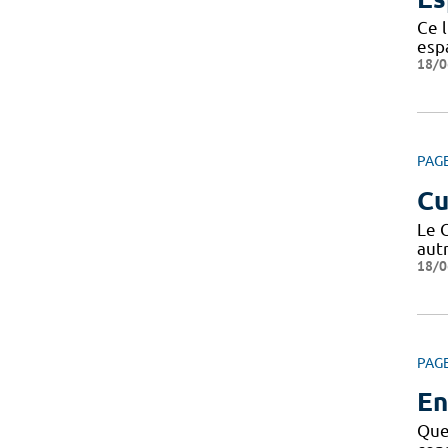
Ce l
espa
18/0
PAG
Cu
Le C
autr
18/0
PAG
En
Que 