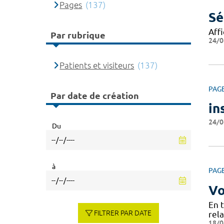
Pages
(137)
Sé
Aff
Par rubrique
24/0
Patients et visiteurs
(137)
PAG
Par date de création
in
24/0
Du
à
PAG
Vo
En 
FILTRER PAR DATE
rela
18/0