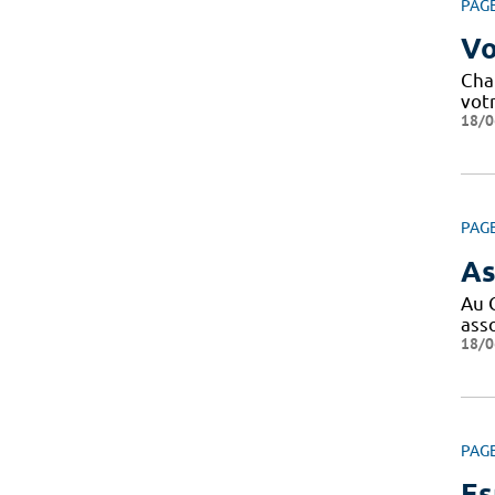
PAG
Vo
Cha
votr
18/0
PAG
As
Au 
ass
18/0
PAG
Es