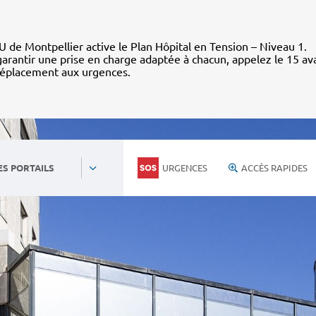
 de Montpellier active le Plan Hôpital en Tension – Niveau 1.
arantir une prise en charge adaptée à chacun, appelez le 15 av
déplacement aux urgences.
URGENCES
ACCÈS RAPIDES
ES PORTAILS