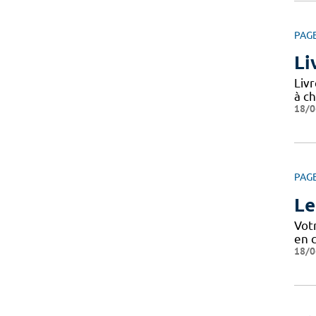
PAG
Li
Livr
à ch
18/0
PAG
Le
Votr
en c
18/0