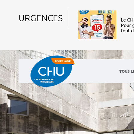
URGENCES
Le CHU
Pour g
tout 
TOUS L