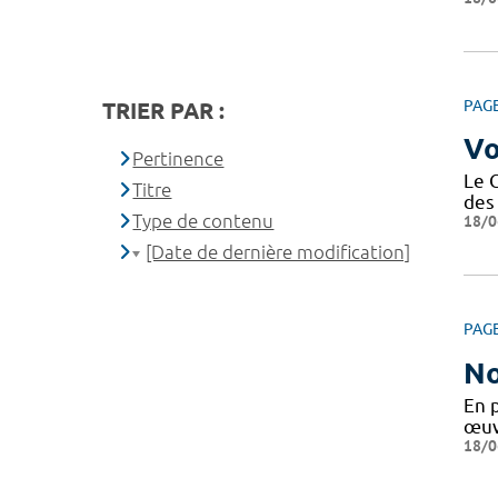
PAG
TRIER PAR :
Vo
Pertinence
Le 
Titre
des 
Type de contenu
18/0
[Date de dernière modification]
PAG
No
En 
œuv
18/0